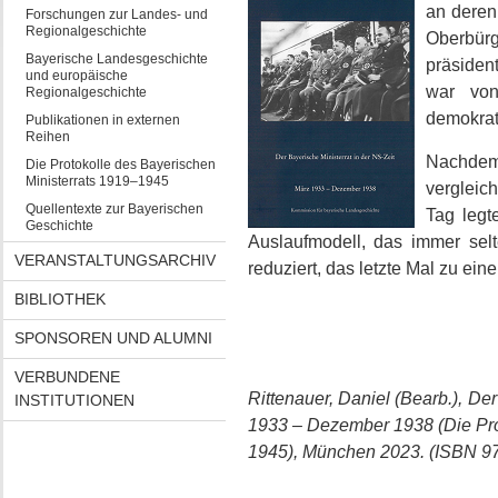
an deren
Forschungen zur Landes- und
Regionalgeschichte
Oberbürg
Bayerische Landesgeschichte
präsiden
und europäische
war von
Regionalgeschichte
demokrat
Publikationen in externen
Reihen
Nachdem
Die Protokolle des Bayerischen
Ministerrats 1919–1945
vergleic
Quellentexte zur Bayerischen
Tag legt
Geschichte
Auslaufmodell, das immer selte
VERANSTALTUNGSARCHIV
reduziert, das letzte Mal zu ei
BIBLIOTHEK
SPONSOREN UND ALUMNI
VERBUNDENE
Rittenauer, Daniel (Bearb.), Der
INSTITUTIONEN
1933 – Dezember 1938 (Die Pro
1945), München 2023. (ISBN 9