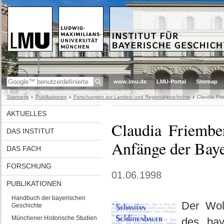
www.lmu.de
LMU-Portal
Sitemap
Startseite
Publikationen
Forschungen zur Landes- und Regionalgeschichte
Claudia Fri
AKTUELLES
Claudia Friember
DAS INSTITUT
Anfänge der Baye
DAS FACH
FORSCHUNG
01.06.1998
PUBLIKATIONEN
Handbuch der bayerischen
Der Wol
Geschichte
Münchener Historische Studien
des bay