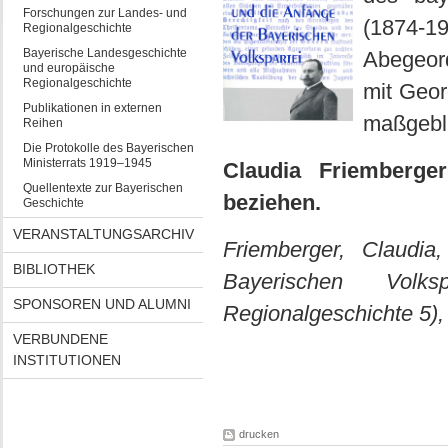
Forschungen zur Landes- und
(1874-1
Regionalgeschichte
Bayerische Landesgeschichte
Abegeord
und europäische
Regionalgeschichte
mit Geor
Publikationen in externen
maßgeblic
Reihen
Die Protokolle des Bayerischen
Ministerrats 1919–1945
Claudia Friemberg
Quellentexte zur Bayerischen
beziehen.
Geschichte
VERANSTALTUNGSARCHIV
Friemberger, Claudia
BIBLIOTHEK
Bayerischen Volk
SPONSOREN UND ALUMNI
Regionalgeschichte 5), 
VERBUNDENE
INSTITUTIONEN
drucken